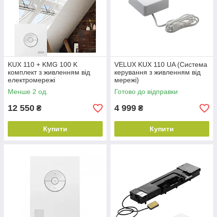
штори, ролети і аксесуари, які підвищують зручність вікон в
експлуатації. Всі продукти VELUX INTEGRA
®
оснащені
пультом управління.
Вся продукція працює на основі надійної технології io-
homecontrol
®
.
KUX 110 + KMG 100 K
VELUX KUX 110 UA (Система
комплект з живленням від
керування з живленням від
електромережі
мережі)
Менше 2 од.
Готово до відправки
12 550
4 999
₴
₴
Купити
Купити