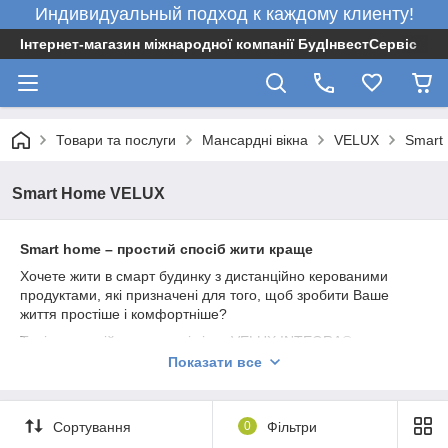
Индивидуальный подход к каждому клиенту!
Інтернет-магазин міжнародної компанії БудІнвестСервіс
Товари та послуги
Мансардні вікна
VELUX
Smart
Smart Home VELUX
Smart home – простий спосіб жити краще
Хочете жити в смарт будинку з дистанційно керованими
продуктами, які призначені для того, щоб зробити Ваше
життя простіше і комфортніше?
Тоді дистанційно керовані вікна VELUX INTEGRA®,
сонцезахисні аксесуари , а також комплект домашнього
Показати все
клімат-контролю VELUX ACTIVE, як раз для Вас. Їх основна
функція – створити здоровий і комфортний мікроклімат у
Вашому будинку.
Сортування
0
Фільтри
5 кроків до здорового будинку