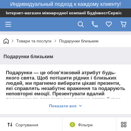
Индивидуальный подход к каждому клиенту!
Інтернет-магазин міжнародної компанії БудІнвестСервіс
Товари та послуги
Подарунки близьким
Подарунки близьким
Подарунки — це обов’язковий атрибут будь-
якого свята. Щоб потішити рідних і близьких
людей, ми прагнемо вибирати цікаві презенти,
які справлять незабутнє враження та подарують
неповторні емоції. Презентувати вдалий
подарунок та догодити винуватцю свята буває
непросто, адже необхідно врахувати багато
Показати все
нюансів.
Як правильно підібрати подарунок
Сортування
0
Фільтри
Вибираючи
оригінальні