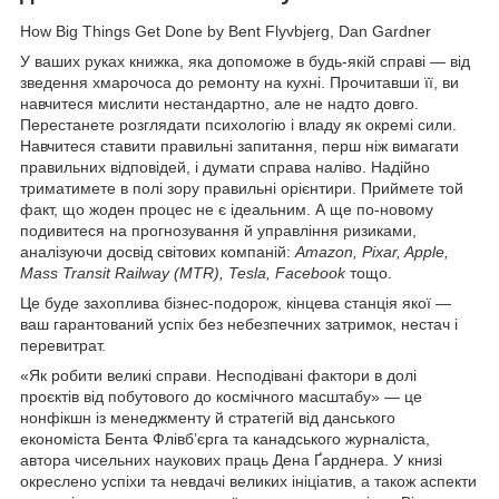
How Big Things Get Done by Bent Flyvbjerg, Dan Gardner
У ваших руках книжка, яка допоможе в будь-якій справі — від
зведення хмарочоса до ремонту на кухні. Прочитавши її, ви
навчитеся мислити нестандартно, але не надто довго.
Перестанете розглядати психологію і владу як окремі сили.
Навчитеся ставити правильні запитання, перш ніж вимагати
правильних відповідей, і думати справа наліво. Надійно
триматимете в полі зору правильні орієнтири. Приймете той
факт, що жоден процес не є ідеальним. А ще по-новому
подивитеся на прогнозування й управління ризиками,
аналізуючи досвід світових компаній:
Amazon, Pixar, Apple,
Mass Transit Railway (MTR), Tesla, Facebook
тощо.
Це буде захоплива бізнес-подорож, кінцева станція якої —
ваш гарантований успіх без небезпечних затримок, нестач i
перевитрат.
«Як робити великі справи. Несподівані фактори в долі
проєктів від побутового до космічного масштабу» — це
нонфікшн із менеджменту й стратегій від данського
економіста Бента Флівб’єрга та канадського журналіста,
автора чисельних наукових праць Дена Ґарднера. У книзі
окреслено успіхи та невдачі великих ініціатив, а також аспекти