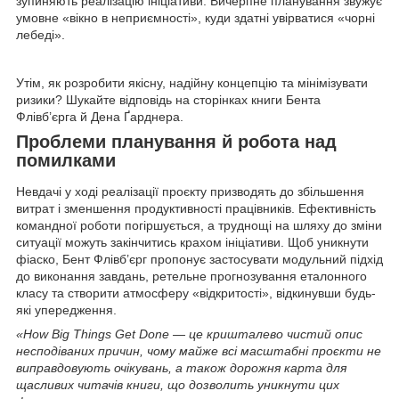
зупиняють реалізацію ініціативи. Вичерпне планування звужує
умовне «вікно в неприємності», куди здатні увірватися «чорні
лебеді».
Утім, як розробити якісну, надійну концепцію та мінімізувати
ризики? Шукайте відповідь на сторінках книги Бента
Флівб’єрга й Дена Ґарднера.
Проблеми планування й робота над
помилками
Невдачі у ході реалізації проєкту призводять до збільшення
витрат і зменшення продуктивності працівників. Ефективність
командної роботи погіршується, а труднощі на шляху до зміни
ситуації можуть закінчитись крахом ініціативи. Щоб уникнути
фіаско, Бент Флівб’єрг пропонує застосувати модульний підхід
до виконання завдань, ретельне прогнозування еталонного
класу та створити атмосферу «відкритості», відкинувши будь-
які упередження.
«How Big Things Get Done — це кришталево чистий опис
несподіваних причин, чому майже всі масштабні проєкти не
виправдовують очікувань, а також дорожня карта для
щасливих читачів книги, що дозволить уникнути цих