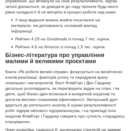
управління, що вплинули на їхню результативність. Відтак
читачі дізнаються, як доводити до ладу проєкти будь-якого
рівня складності й не вигоріти в процесі роботи над ними.
У кінці видання можна знайти посилання на
матеріали, які доповнюють основний виклад
інформації.
Рейтинг 4,29 на Goodreads із понад 7 тис. оцінок.
Рейтинг 4,6 на Amazon із понад 1,5 тис. оцінок.
Бізнес-література про управління
малими й великими проєктами
Книга «Як робити великі справи» фокусується на висвітленні
етапів реалізації, факторів успіху та передумов краху
локальних і мегапроєктів. Бент Флівб’єрг і Ден Ґарднер
детально розповідають, як перетворити задум на план, і як
діяти, щоб бізнес-ідея втілилася в конкретній ініціативі та
досягла високих показників ефективності. Авторський дует
вдається до ретельного аналізу й оцінки результативності
робіт лідерів світового підприємництва, і на прикладі їхніх
ініціатив Флівб’єрг і Ґарднер говорять про сутність «парадоксу
планування».
Чому розробка, гадалося б, досконалих стратегій не завжди