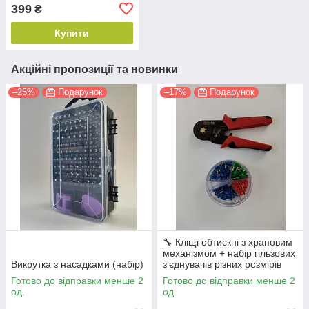
399
₴
Купити
Акційні пропозиції та новинки
–25%
Подарунок
–17%
Подарунок
🔧 Кліщі обтискні з храповим
механізмом + набір гільзових
Викрутка з насадками (набір)
з’єднувачів різних розмірів
Готово до відправки менше 2
Готово до відправки менше 2
од.
од.