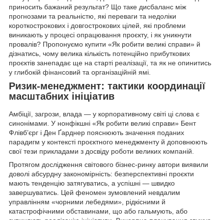
приносить бажаний результат? Що таке дисбаланс між
прогнозами та реальністю, які переваги та недоліки
короткострокових і довгострокових цілей, які проблеми
виникають у процесі опрацювання проєкту, і як уникнути
провалів? Пропонуємо купити «Як робити великі справи» й
дізнатись, чому велика кількість потенційно прибуткових
проєктів занепадає ще на старті реалізації, та як не опинитись
у глибокій фінансовий та організаційній ямі.
Ризик-менеджмент: тактики координації
масштабних ініціатив
Амбіції, загрози, влада — у корпоративному світі ці слова є
синонімами. У нонфікшні «Як робити великі справи» Бент
Флівб’єрг і Ден Ґарднер пояснюють значення поданих
парадигм у контексті проєктного менеджменту й доповнюють
свої тези прикладами з досвіду роботи великих компаній.
Протягом дослідження світового бізнес-ринку автори виявили
доволі абсурдну закономірність: безперспективні проєкти
мають тенденцію затягуватись, а успішні — швидко
завершуватись. Цей феномен зумовлений невдалим
управлінням «чорними лебедями», рідкісними й
катастрофічними обставинами, що або гальмують, або