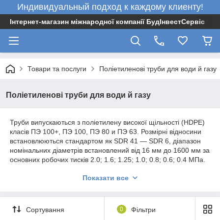
Индивидуальный подход к каждому клиенту!
Інтернет-магазин міжнародної компанії БудІнвестСервіс
Товари та послуги
Поліетиленові труби для води й газу
Поліетиленові труби для води й газу
Труби випускаються з поліетилену високої щільності (HDPE)
класів ПЭ 100+, ПЭ 100, ПЭ 80 и ПЭ 63. Розмірні відносини
встановлюються стандартом як SDR 41 — SDR 6, діапазон
номінальних діаметрів встановлений від 16 мм до 1600 мм за
основних робочих тисків 2.0; 1.6; 1.25; 1.0; 0.8; 0.6; 0.4 МПа.
Колір труб має бути чорний із синіми для води та жовтими
Показати все
для газу маркерними смугами. Труби виготовлені з
поліетилену високої щільності (HDPE), випускаються в
прямих відрізках від 110 мм до 1600 мм зі встановленою
довжиною 12 м. За специфікацією споживача завод
Сортування
0
Фільтри
виготовляє відрізки труб будь-якої іншої стандартизованої