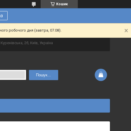
Кошик
аз
ого робочого дня (завтра, 07.08).
Куренівська, 2б, Київ, Україна
Пошук...