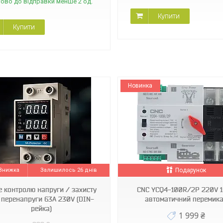
тово до відправки менше 2 од.
Купити
Купити
Новинка
100R/2P
КОХ HSC8 10-6A
Залишилось 26 днів
Подарунок
е контролю напруги / захисту
CNC YCQ4-100R/2P 220V 
 перенапруги 63A 230V (DIN-
автоматичний перемик
рейка)
1 999 ₴