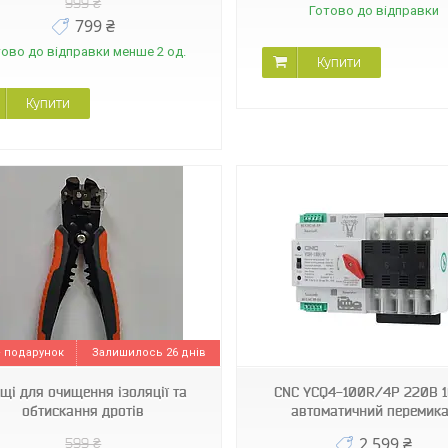
999 ₴
Готово до відправки
799 ₴
тово до відправки менше 2 од.
Купити
Купити
CNC 100R/4P
Залишилось 26 днів
іщі для очищення ізоляції та
CNC YCQ4-100R/4P 220В 
обтискання дротів
автоматичний перемик
2 599 ₴
599 ₴