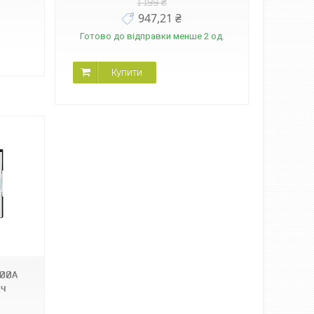
1 199 ₴
947,21 ₴
Готово до відправки менше 2 од.
Купити
100А
ач