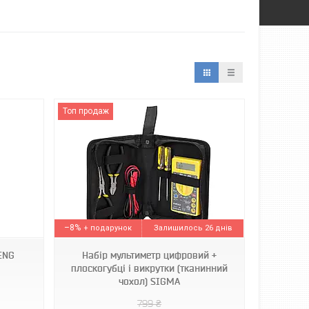
Топ продаж
–8%
Залишилось 26 днів
ENG
Набір мультиметр цифровий +
плоскогубці і викрутки (тканинний
чохол) SIGMA
799 ₴