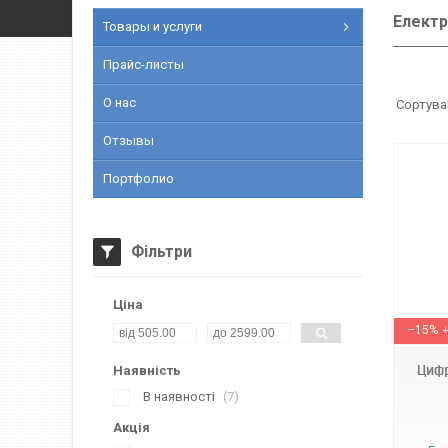
Електр
Товары и услуги
Прайс-листы
О нас
Отзывы
Портфолио
Фільтри
Ціна
ANENG SZ06
–15%
Цифр
Наявність
В наявності
7
Акція