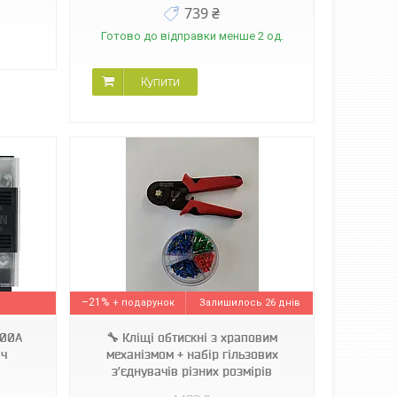
739 ₴
Готово до відправки менше 2 од.
Купити
–21%
Залишилось 26 днів
100A
🔧 Кліщі обтискні з храповим
ач
механізмом + набір гільзових
з’єднувачів різних розмірів