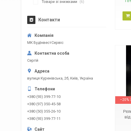
Го
Товари зі знижками
6
Контакти
МК БудІнвестСервіс
Сергій
вулиця Куренівська, 2б, Київ, Україна
VAProtector
+380 (93) 399-77-10
–20%
+380 (97) 350-45-58
Рел
+380 (50) 355-26-10
від
+380 (93) 399-77-11