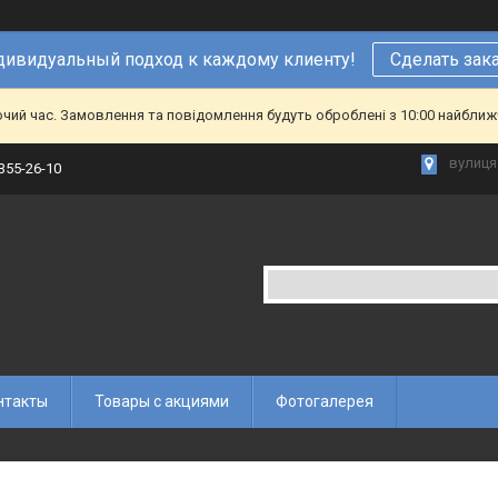
ивидуальный подход к каждому клиенту!
Сделать зак
очий час. Замовлення та повідомлення будуть оброблені з 10:00 найближч
вулиця 
 355-26-10
нтакты
Товары с акциями
Фотогалерея