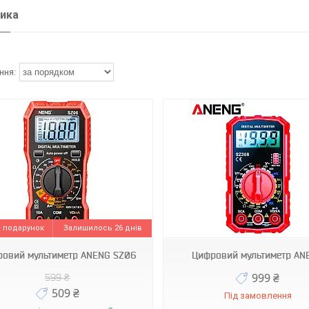
ика
ANENGSZ308
Sigmaboy 4008571
Залишилось 26 днів
овий мультиметр ANENG SZ06
Цифровий мультиметр AN
999 ₴
599 ₴
509 ₴
Під замовлення