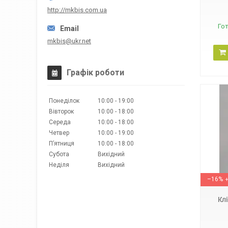
http://mkbis.com.ua
Го
mkbis@ukr.net
Графік роботи
Понеділок
10:00
19:00
Вівторок
10:00
18:00
Середа
10:00
18:00
Четвер
10:00
19:00
Пʼятниця
10:00
18:00
Субота
Вихідний
Неділя
Вихідний
стріпер
–16%
Кл