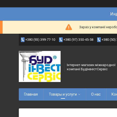
Инд
Зараз у компанії нероб
+380 (93) 399-77-10
+380 (97) 350-45-58
+380 (50)
Інтернет-магазин міжнародної
компанії БудІнвестСервіс
Главная
Товары и услуги
О нас
Ко