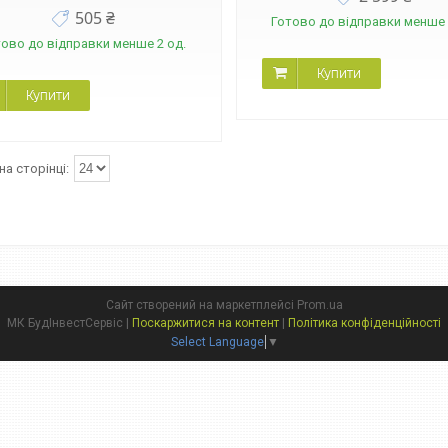
505 ₴
Готово до відправки менше 
тово до відправки менше 2 од.
Купити
Купити
Сайт створений на маркетплейсі
Prom.ua
МК БудІнвестСервіс |
Поскаржитися на контент
|
Політика конфіденційності
Select Language
▼