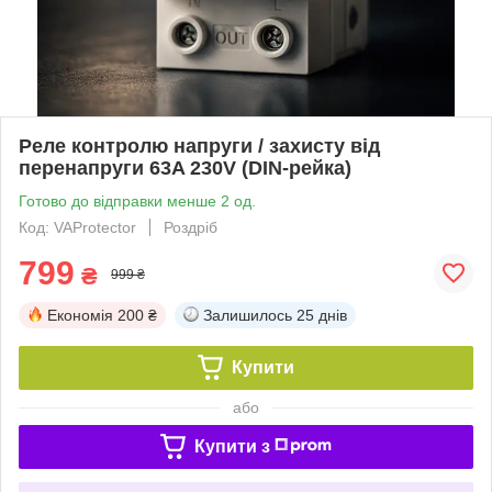
Реле контролю напруги / захисту від
перенапруги 63A 230V (DIN-рейка)
Готово до відправки менше 2 од.
Код: VAProtector
Роздріб
799
₴
999 ₴
Економія
200 ₴
Залишилось
25 днів
Купити
або
Купити з