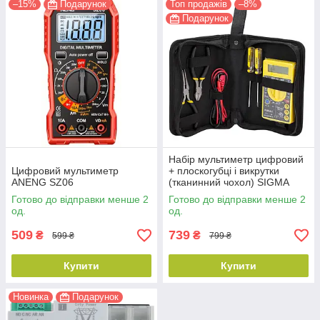
–15%
Подарунок
Топ продажів
–8%
Подарунок
Набір мультиметр цифровий
Цифровий мультиметр
+ плоскогубці і викрутки
ANENG SZ06
(тканинний чохол) SIGMA
Готово до відправки менше 2
Готово до відправки менше 2
од.
од.
509
739
₴
₴
599 ₴
799 ₴
Купити
Купити
Новинка
Подарунок