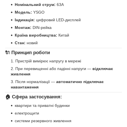
Номінальний струм:
63A
Модель:
YSGO
Індикація:
цифровий LED-дисплей
Монтаж:
DIN-рейка
Країна виробництва:
Китай
Стан:
новий
🔌 Принцип роботи
Пристрій вимірює напругу в мережі
При перевищенні або падінні напруги —
відключає
живлення
Після нормалізації —
автоматично підключає
навантаження
🏠 Сфера застосування:
квартири та приватні будинки
електрощити
системи резервного живлення