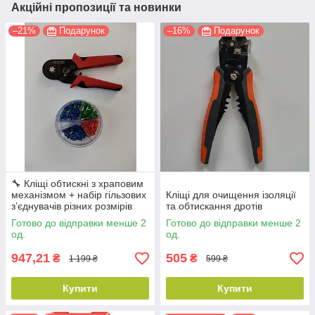
Акційні пропозиції та новинки
–21%
Подарунок
–16%
Подарунок
🔧 Кліщі обтискні з храповим
механізмом + набір гільзових
Кліщі для очищення ізоляції
з’єднувачів різних розмірів
та обтискання дротів
Готово до відправки менше 2
Готово до відправки менше 2
од.
од.
947,21
505
₴
₴
1 199 ₴
599 ₴
Купити
Купити