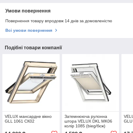
Умови повернення
Повернення товару впродовж 14 днів за домовленістю
Всі умови повернення
Подібні товари компанії
VELUX мансардне вікно
Затемнююча рулонна
VELU
GLL 1061 СК02
штора VELUX DKL MK06
GLU
колір 1085 (bieg/бєж)