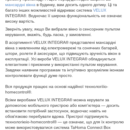
мансардні вікна
в будинку, вам досить одного дотику. Ці та
багато інших можливостей відкриває система
VELUX
INTEGRA
®
. Водночас її широка функціональність не означає
високу вартість.
Зверніть увагу, якщо Ви вибрали вікно із сенсорним пультом
керування, вкажіть, будь ласка, у замовленні.
В асортименті VELUX INTEGRA
®
представлені мансардні
вікна з живленням від електромережі та сонячних батарей,
штори, ролети й аксесуари, що підвищують зручність вікон в
експлуатації. Усі вироби VELUX INTEGRA
®
обладнуються
елегантним і приємним у використанні пультом керування.
Завдяки наявним програмам та інтуїтивно зрозумілим іконкам
контролювати функції дуже просто.
Вся продукція працює на основі надійної технологіїio-
homecontrol
®.
Всіми виробами VELUX INTEGRA® можна керувати за
допомогою мобільного пристрою або комп'ютера — досить
встановити потрібний застосунок, водночас навіть не
обов'язково перебувати вдома. Пристрої підтримують
технологіюio-homecontrol
®
— це означає, що для їх контролю
може використовуватися система TaHoma Connect Box