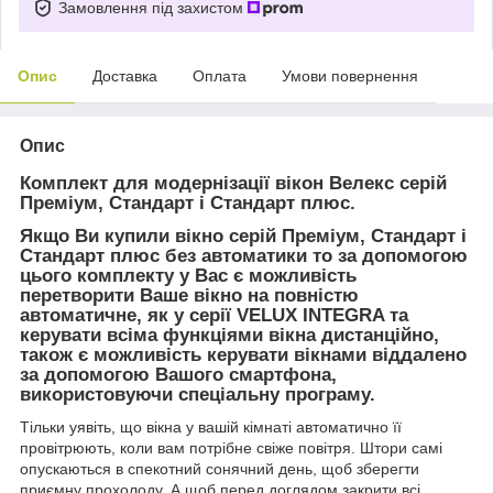
Замовлення під захистом
Опис
Доставка
Оплата
Умови повернення
Опис
Комплект для модернізації вікон Велекс серій
Преміум, Стандарт і Стандарт плюс.
Якщо Ви купили вікно серій Преміум, Стандарт і
Стандарт плюс без автоматики то за допомогою
цього комплекту у Вас є можливість
перетворити Ваше вікно на повністю
автоматичне, як у серії VELUX INTEGRA та
керувати всіма функціями вікна дистанційно,
також є можливість керувати вікнами віддалено
за допомогою Вашого смартфона,
використовуючи спеціальну програму.
Тільки уявіть, що вікна у вашій кімнаті автоматично її
провітрюють, коли вам потрібне свіже повітря. Штори самі
опускаються в спекотний сонячний день, щоб зберегти
приємну прохолоду. А щоб перед доглядом закрити всі