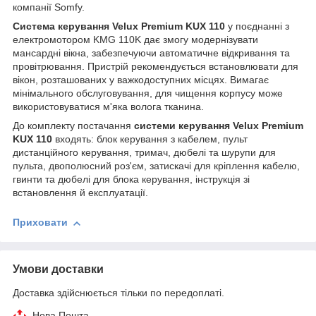
компанії Somfy.
Система керування Velux Premium KUX 110
у поєднанні з
електромотором KMG 110K дає змогу модернізувати
мансардні вікна, забезпечуючи автоматичне відкривання та
провітрювання. Пристрій рекомендується встановлювати для
вікон, розташованих у важкодоступних місцях. Вимагає
мінімального обслуговування, для чищення корпусу може
використовуватися м'яка волога тканина.
До комплекту постачання
системи керування Velux Premium
KUX 110
входять: блок керування з кабелем, пульт
дистанційного керування, тримач, дюбелі та шурупи для
пульта, двополюсний роз'єм, затискачі для кріплення кабелю,
гвинти та дюбелі для блока керування, інструкція зі
встановлення й експлуатації.
Приховати
Умови доставки
Доставка здійснюється тільки по передоплаті.
Нова Пошта