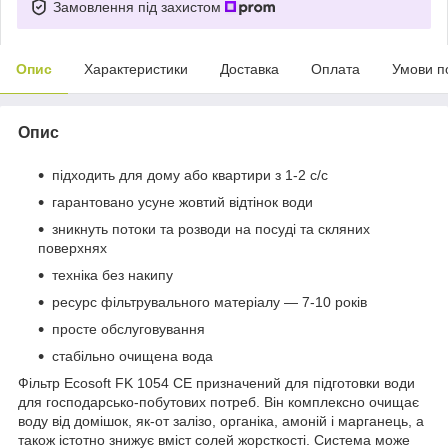
Замовлення під захистом
Опис
Характеристики
Доставка
Оплата
Умови п
Опис
підходить для дому або квартири з 1-2 с/с
гарантовано усуне жовтий відтінок води
зникнуть потоки та розводи на посуді та скляних
поверхнях
техніка без накипу
ресурс фільтрувального матеріалу — 7-10 років
просте обслуговування
стабільно очищена вода
Фільтр Ecosoft FK 1054 CE призначений для підготовки води
для господарсько-побутових потреб. Він комплексно очищає
воду від домішок, як-от залізо, органіка, амоній і марганець, а
також істотно знижує вміст солей жорсткості. Система може