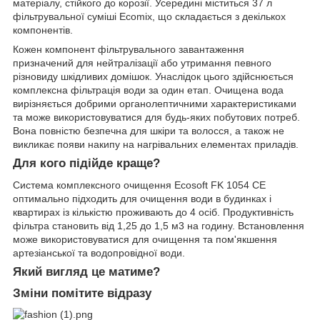
матеріалу, стійкого до корозії. Усередині міститься 37 л
фільтрувальної суміші Ecomix, що складається з декількох
компонентів.
Кожен компонент фільтрувального завантаження
призначений для нейтралізації або утримання певного
різновиду шкідливих домішок. Унаслідок цього здійснюється
комплексна фільтрація води за один етап. Очищена вода
вирізняється добрими органолептичними характеристиками
та може використовуватися для будь-яких побутових потреб.
Вона повністю безпечна для шкіри та волосся, а також не
викликає появи накипу на нагрівальних елементах приладів.
Для кого підійде краще?
Система комплексного очищення Ecosoft FK 1054 CE
оптимально підходить для очищення води в будинках і
квартирах із кількістю проживають до 4 осіб. Продуктивність
фільтра становить від 1,25 до 1,5 м
3
на годину. Встановлення
може використовуватися для очищення та пом'якшення
артезіанської та водопровідної води.
Який вигляд це матиме?
Зміни помітите відразу