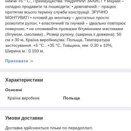
нижче +5 ° С., Преимущества: НАДІЙНИЙ ЗАХИСТ • Міцний –
складно продавити та пошкодити; • довговічний – працює
протягом всього терміну служби конструкції. ЗРУЧНО
МОНТУВАТІ • готовий до монтажу – достатньо просто
розкотити рулон; • еластичний та гнучкий – ідеально повторює
поверхню; • не споживайте промазки бітумінними мастиками
(бітумом, смолами)., Розмір рулону, (ширина х довжина): 50
см х 30 м, Країна виробництва: Польща, Температура
застосування: +5 °С...+35 °C, Товщина, мм: 0,30 ± 10%,
Ширина м.: 0.150 м.
Приховати
Характеристики
Основні
Країна виробник
Польща
Умови доставки
Доставка здійснюється тільки по передоплаті.