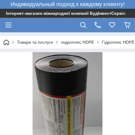
Индивидуальный подход к каждому клиенту!
Інтернет-магазин міжнародної компанії БудІнвестСервіс
Товари та послуги
гидропояс HDPE
Гідропояс HDPE