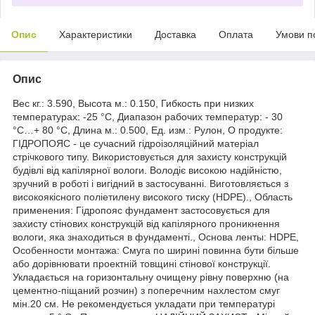
Опис
Характеристики
Доставка
Оплата
Умови п
Опис
Вес кг.: 3.590, Высота м.: 0.150, Гибкость при низких
температурах: -25 °С, Диапазон рабочих температур: - 30
°С…+ 80 °С, Длина м.: 0.500, Ед. изм.: Рулон, О продукте:
ГІДРОПОЯС - це сучасний гідроізоляційний матеріал
стрічкового типу. Використовується для захисту конструкцій
будівлі від капілярної вологи. Володіє високою надійністю,
зручний в роботі і вигідний в застосуванні. Виготовляється з
високоякісного поліетилену високого тиску (HDPE)., Область
применения: Гідропояс фундамент застосовується для
захисту стінових конструкцій від капілярного проникнення
вологи, яка знаходиться в фундаменті., Основа ленты: HDPE,
Особенности монтажа: Смуга по ширині повинна бути більше
або дорівнювати проектній товщині стінової конструкції.
Укладається на горизонтальну очищену рівну поверхню (на
цементно-піщаний розчин) з поперечним нахлестом смуг
мін.20 см. Не рекомендується укладати при температурі