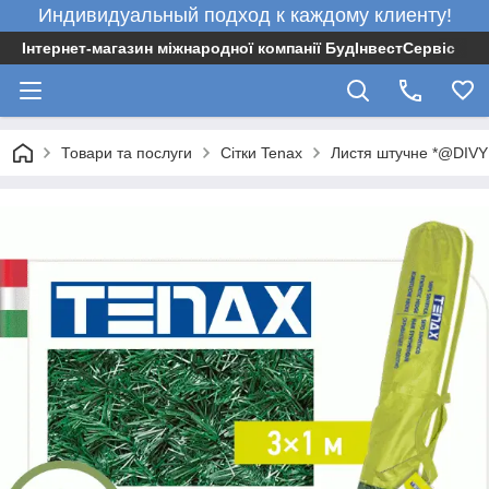
Индивидуальный подход к каждому клиенту!
Інтернет-магазин міжнародної компанії БудІнвестСервіс
Товари та послуги
Сітки Tenax
Листя штучне *@DIVY