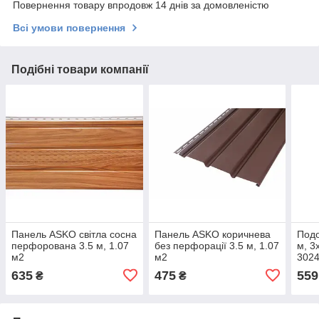
Повернення товару впродовж 14 днів за домовленістю
Всі умови повернення
Подібні товари компанії
Панель ASKO світла сосна
Панель ASKO коричнева
Подо
перфорована 3.5 м, 1.07
без перфорації 3.5 м, 1.07
м, 3
м2
м2
3024
635
475
559
₴
₴