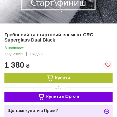
Гребневий та стартовий елемент CRC
Superglass Dual Black
В наявності
Код: 20091
Роздріб
1 380
₴
Купити
або
Купити з
Що таке купити з Пром?