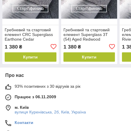
Гребневий та стартовий
Гребневий та стартовий
Греб
елемент CRC Superglass
елемент Superglass 3T
елем
Earthone Cedar
(54) Aged Redwood
Rivi
1 380
1 380
1 3
₴
₴
Купити
Купити
Про нас
93% позитивних з 30 відгуків за рік
Працює з 06.11.2009
м. Київ
вулиця Куренівська, 2б, Київ, Україна
Контакти