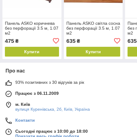
Панель ASKO коричнева
Панель ASKO світла сосна
Пане
без перфорації 3.5 м, 1.07
без перфорації 3.5 м, 1.07
без 
м2
м2
м2
475
635
635
₴
₴
Купити
Купити
Про нас
93% позитивних з 30 відгуків за рік
Працює з 06.11.2009
м. Київ
вулиця Куренівська, 2б, Київ, Україна
Контакти
Сьогодні працює з 10:00 до 18:00
Показати весь графік роботи