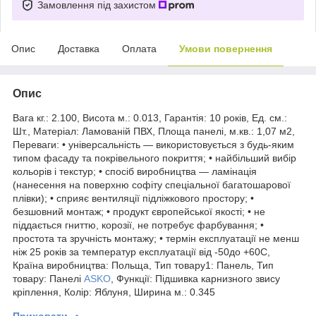
Замовлення під захистом
Опис
Доставка
Оплата
Умови повернення
Опис
Вага кг.: 2.100, Висота м.: 0.013, Гарантія: 10 років, Ед. см.:
Шт., Матеріал: Ламованій ПВХ, Площа панелі, м.кв.: 1,07 м2,
Переваги: • універсальність — використовується з будь-яким
типом фасаду та покрівельного покриття; • найбільший вибір
кольорів і текстур; • спосіб виробництва — ламінація
(нанесення на поверхню софіту спеціальної багатошарової
плівки); • сприяє вентиляції підліжкового простору; •
безшовний монтаж; • продукт європейської якості; • не
піддається гниттю, корозії, не потребує фарбування; •
простота та зручність монтажу; • термін експлуатації не менш
ніж 25 років за температур експлуатації від -50до +60С,
Країна виробництва: Польща, Тип товару1: Панель, Тип
товару: Панелі
ASKO
, Функції: Підшивка карнизного звису
кріплення, Колір: Яблуня, Ширина м.: 0.345
Приховати