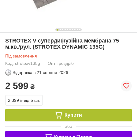
STROTEX V супердифузійна мембрана 75
м.кв./рул. (STROTEX DYNAMIC 135G)
Під замовлення
Код: strotexv135g
Опт і роздріб
Відправка з
21 серпня 2026
2 599
₴
2 399 ₴
від 5 шт.
Купити
або