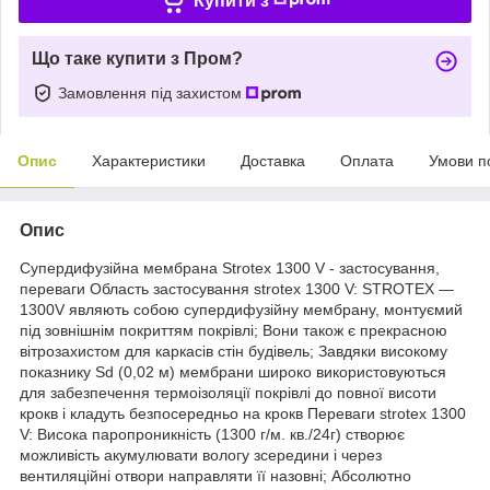
Купити з
Що таке купити з Пром?
Замовлення під захистом
Опис
Характеристики
Доставка
Оплата
Умови п
Опис
Супердифузійна мембрана Strotex 1300 V - застосування,
переваги Область застосування strotex 1300 V: STROTEX —
1300V являють собою супердифузійну мембрану, монтуємий
під зовнішнім покриттям покрівлі; Вони також є прекрасною
вітрозахистом для каркасів стін будівель; Завдяки високому
показнику Sd (0,02 м) мембрани широко використовуються
для забезпечення термоізоляції покрівлі до повної висоти
крокв і кладуть безпосередньо на крокв Переваги strotex 1300
V: Висока паропроникність (1300 г/м. кв./24г) створює
можливість акумулювати вологу зсередини і через
вентиляційні отвори направляти її назовні; Абсолютно