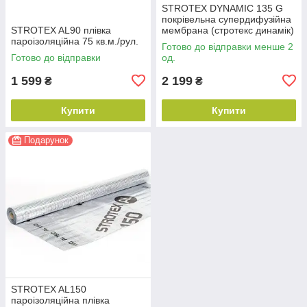
STROTEX DYNAMIC 135 G
покрівельна супердифузійна
STROTEX AL90 плівка
мембрана (стротекс динамік)
пароізоляційна 75 кв.м./рул.
Готово до відправки менше 2
Готово до відправки
од.
1 599
2 199
₴
₴
Купити
Купити
Подарунок
STROTEX AL150
пароізоляційна плівка