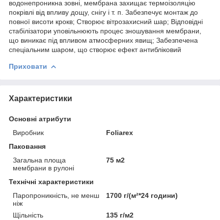
водонепроникна зовні, мембрана захищає термоізоляцію
покрівлі від впливу дощу, снігу і т. п. Забезпечує монтаж до
повної висоти крокв; Створює вітрозахисний шар; Відповідні
стабілізатори уповільнюють процес зношування мембрани,
що виникає під впливом атмосферних явищ; Забезпечена
спеціальним шаром, що створює ефект антибліковий
Приховати
Характеристики
Основні атрибути
Виробник
Foliarex
Паковання
Загальна площа
75 м2
мембрани в рулоні
Технічні характеристики
Паропроникність, не менш
1700 г/(м²*24 години)
ніж
Щільність
135 г/м2