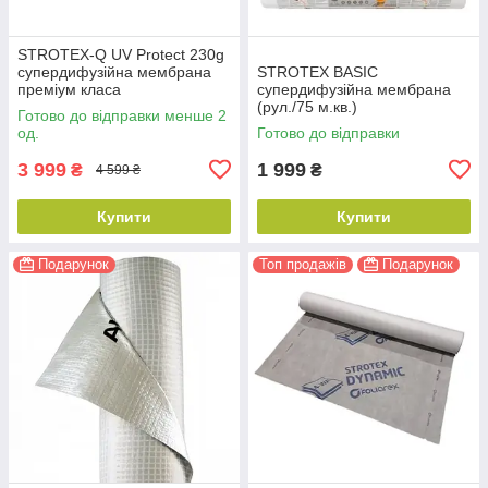
STROTEX-Q UV Protect 230g
супердифузійна мембрана
STROTEX BASIC
преміум класа
супердифузійна мембрана
(рул./75 м.кв.)
Готово до відправки менше 2
од.
Готово до відправки
3 999
1 999
₴
₴
4 599 ₴
Купити
Купити
Подарунок
Топ продажів
Подарунок