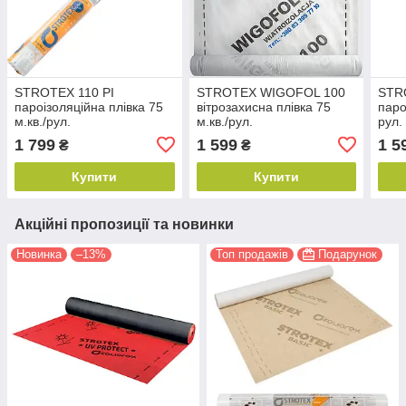
STROTEX 110 PI
STROTEX WIGOFOL 100
STRO
пароізоляційна плівка 75
вітрозахисна плівка 75
паро
м.кв./рул.
м.кв./рул.
рул.
1 799
1 599
1 5
₴
₴
Купити
Купити
Акційні пропозиції та новинки
Новинка
–13%
Топ продажів
Подарунок