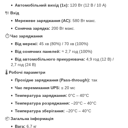
Автомобільний вихід (1x):
120 Вт (12 В / 10 A)
🔌
Вхід
Мережеве заряджання (AC):
580 Вт макс.
Сонячна зарядка:
200 Вт макс.
⏱
Час заряджання
Від мережі:
45 хв (80%) / 70 хв (100%)
Від сонячних панелей:
≈ 2,7 год (100%)
Від автомобільного прикурювача:
4,9 год (12 В) /
2,7 год (24 В)
🌡
Робочі параметри
Прохідне заряджання (Pass-through):
так
Час перемикання UPS:
≤ 20 мс
Температура заряджання:
0°C – 40°C
Температура розряджання:
–20°C – 40°C
Температура зберігання:
–20°C – 40°C
📦
Загальна інформація
Вага:
6,7 кг