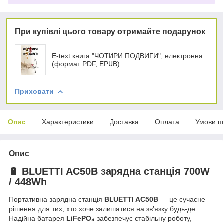
При купівлі цього товару отримайте подарунок
Е-text книга "ЧОТИРИ ПОДВИГИ", електронна
(формат PDF, EPUB)
Приховати
Опис
Характеристики
Доставка
Оплата
Умови п
Опис
🔋
BLUETTI
AC50B
зарядна станція 700W
/ 448Wh
Портативна зарядна станція
BLUETTI
AC50B
— це сучасне
рішення для тих, хто хоче залишатися на зв’язку будь-де.
Надійна батарея
LiFePO₄
забезпечує стабільну роботу,