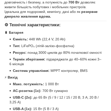
довговічність і безпеку, а потужність до
700 Вт
дозволяє
живити більшість побутових і мобільних пристроїв.
Ідеальна для подорожей, кемпінгу, дачі або як
резервне
джерело живлення вдома.
⚙️
Технічні характеристики:
🔋
Батарея
Ємність:
448 Wh (22,4 V, 20 Ah)
Тип:
LiFePO₄ (літій-залізо-фосфатна)
Ресурс:
понад 3000 циклів до 80% початкової ємності
Термін зберігання:
підзаряджати до 40–60% кожні 3–
6 місяців
Система управління:
MPPT контролер, BMS
⚡
Вихід
Макс. потужність:
1 000 Вт
AC-розетка (1x):
700 Вт сумарно
USB-C (2x):
до 65 Вт (5 / 9 / 12 / 15 / 20 В, 3 A; 20 В /
3,25 A)
USB-A (1x):
15 Вт (5 В / 3 A)