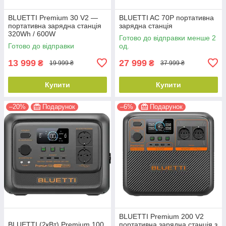
BLUETTI Premium 30 V2 —
BLUETTI AC 70P портативна
портативна зарядна станція
зарядна станція
320Wh / 600W
Готово до відправки менше 2
Готово до відправки
од.
13 999
27 999
₴
₴
19 999 ₴
37 999 ₴
Купити
Купити
–20%
Подарунок
–6%
Подарунок
BLUETTI Premium 200 V2
BLUETTI (2кВт) Premium 100
портативна зарядна станція з