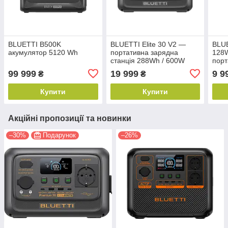
BLUETTI B500K
BLUETTI Elite 30 V2 —
BLUE
акумулятор 5120 Wh
портативна зарядна
128W
станція 288Wh / 600W
порт
стан
99 999
19 999
9 9
₴
₴
Купити
Купити
Акційні пропозиції та новинки
–30%
Подарунок
–26%