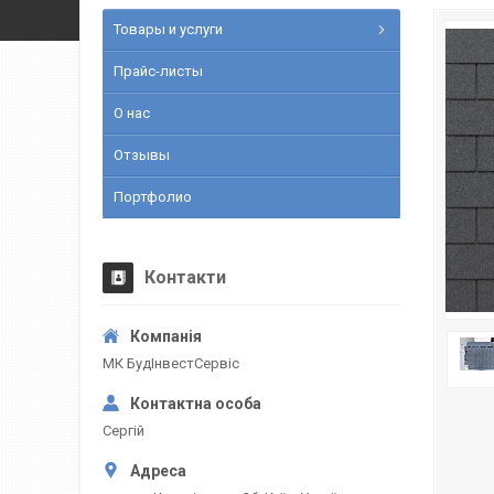
Товары и услуги
Прайс-листы
О нас
Отзывы
Портфолио
Контакти
МК БудІнвестСервіс
Сергій