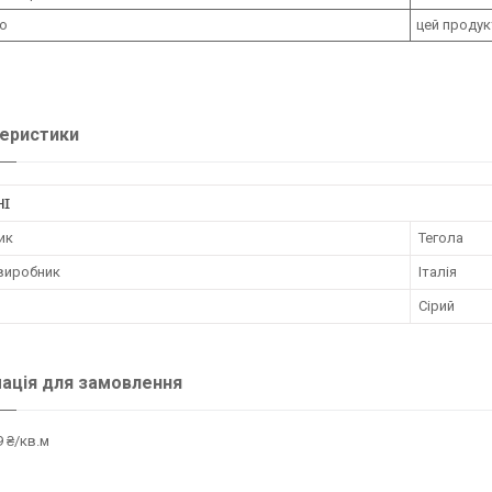
о
цей продук
еристики
НІ
ик
Тегола
 виробник
Італія
Сірий
ація для замовлення
 ₴/кв.м