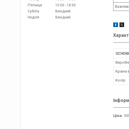
Пʼятниця
10:00
18:00
Важлив
Субота
Вихідний
Неділя
Вихідний
Характ
ОСНОВ
Виробн
Країна
Колір
Інформ
Ціна:
559