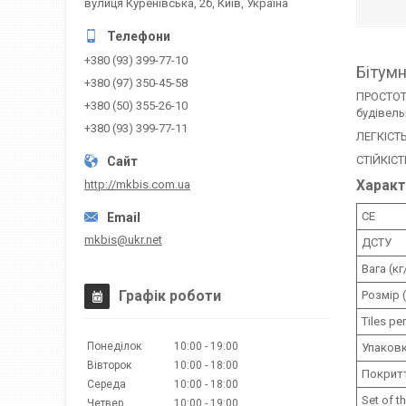
вулиця Куренівська, 2б, Київ, Україна
+380 (93) 399-77-10
Бітумн
+380 (97) 350-45-58
ПРОСТОТА
+380 (50) 355-26-10
будівель
+380 (93) 399-77-11
ЛЕГКІСТЬ
СТІЙКІСТ
http://mkbis.com.ua
Характ
CE
mkbis@ukr.net
ДСТУ
Вага (кг
Графік роботи
Розмір 
Tiles pe
Понеділок
10:00
19:00
Упаковк
Вівторок
10:00
18:00
Покритт
Середа
10:00
18:00
Set of t
Четвер
10:00
19:00