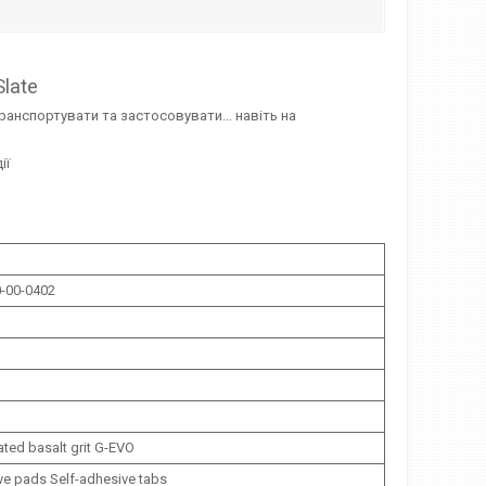
late
ранспортувати та застосовувати... навіть на
ії
-00-0402
ted basalt grit G-EVO
ve pads Self-adhesive tabs