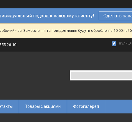
ивидуальный подход к каждому клиенту!
Сделать зак
еробочий час. Замовлення та повідомлення будуть оброблені з 10:00 найб
вулиця 
 355-26-10
нтакты
Товары с акциями
Фотогалерея