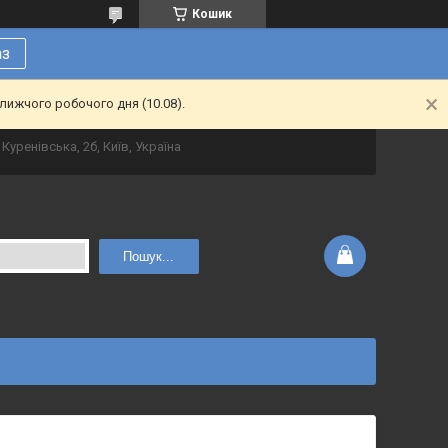
Кошик
аз
лижчого робочого дня (10.08).
Куренівська, 2б, Київ, Україна
Пошук...