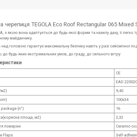
а черепиця TEGOLA Eco Roof Rectangular 065 Mixed S
, з якою вона адаптується до будь-якої форми та нахилу даху, її легко т
ному майданчику.
 над головою гарантує максимальну безпеку навіть у разі сейсмічної под
Ь до будь-яких екстремальних умов, до граду, до сильного вітру
еристики
CE
EAD 220020
/м2)
9,40
(cm)
100x34
r package (n°)
16
а(корисна площа, м2)
2,32
я поверхні
Ceramic-coa
he Flaps
Self-adhesi