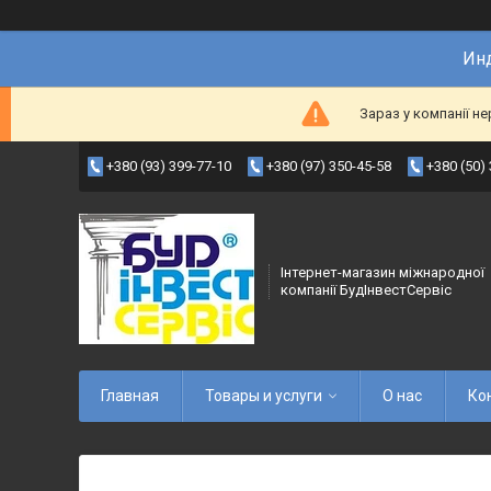
Инд
Зараз у компанії н
+380 (93) 399-77-10
+380 (97) 350-45-58
+380 (50)
Інтернет-магазин міжнародної
компанії БудІнвестСервіс
Главная
Товары и услуги
О нас
Ко