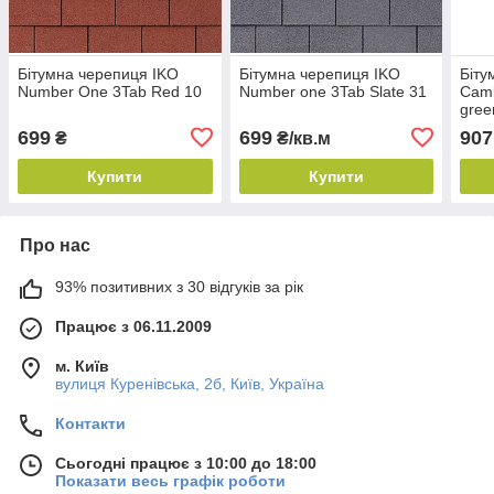
Бітумна черепиця IKO
Бітумна черепиця IKO
Біту
Number One 3Tab Red 10
Number one 3Tab Slate 31
Camb
gree
699
699
907
₴
₴/кв.м
Купити
Купити
Про нас
93% позитивних з 30 відгуків за рік
Працює з 06.11.2009
м. Київ
вулиця Куренівська, 2б, Київ, Україна
Контакти
Сьогодні працює з 10:00 до 18:00
Показати весь графік роботи