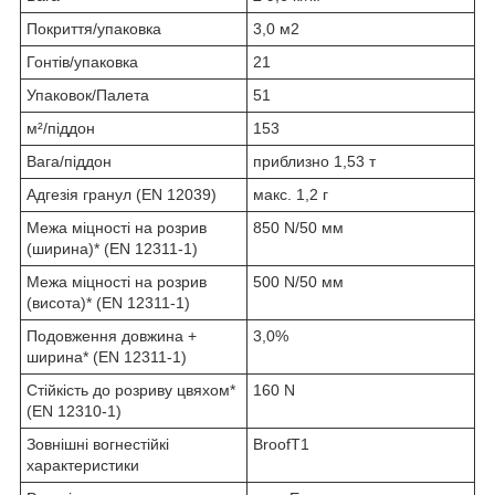
Покриття/упаковка
3,0 м2
Гонтів/упаковка
21
Упаковок/Палета
51
м²/піддон
153
Вага/піддон
приблизно 1,53 т
Адгезія гранул (EN 12039)
макс. 1,2 г
Межа міцності на розрив
850 N/50 мм
(ширина)* (EN 12311-1)
Межа міцності на розрив
500 N/50 мм
(висота)* (EN 12311-1)
Подовження довжина +
3,0%
ширина* (EN 12311-1)
Стійкість до розриву цвяхом*
160 N
(EN 12310-1)
Зовнішні вогнестійкі
BroofT1
характеристики