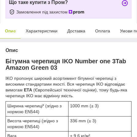
Що таке купити з Пром?
Замовлення під захистом
Опис
Характеристики
Доставка
Оплата
Умови п
Опис
Бітумна черепиця IKO Number one 3Tab
Amazon Green 03
IKO пропонує широкий асортимент бітумної черепиці з
високими стандартами якості. Вся черепиця IKO відповідає
вимогам
ETA
(Європейської технічної оцінки), тому будь-яка
черепиця IKO має відмінну якість.
Ширина черепиці* (згідно з
1000 mm (± 3)
нормою EN544)
Висота черепиці (згідно з
336 mm (± 3)
нормою EN544)
Вага
± 9,6 кг/м²