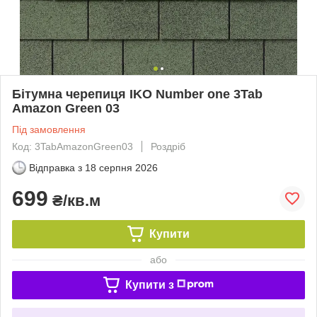
Бітумна черепиця IKO Number one 3Tab
Amazon Green 03
Під замовлення
Код: 3TabAmazonGreen03
Роздріб
Відправка з
18 серпня 2026
699
₴/кв.м
Купити
або
Купити з