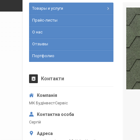
Товары и услуги
Прайс-листы
О нас
Отзывы
Портфолио
Контакти
МК БудІнвестСервіс
Сергій