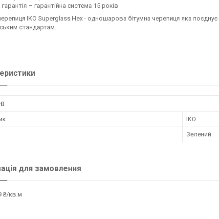
 гарантія – гарантійна система 15 років
черепиця IKO Superglass Hex - одношарова бітумна черепиця яка поєднує
ським стандартам.
еристики
НІ
ик
IKO
Зелений
ація для замовлення
 ₴/кв.м