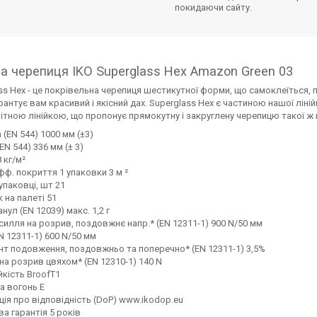
покидаючи сайту.
на черепиця IKO Superglass Hex Amazon Green 03
ss Hex - це покрівельна черепиця шестикутної форми, що самоклеїться
рантує вам красивий і якісний дах. Superglass Hex є частиною нашої лінійки
ітною лінійкою, що пропонує прямокутну і закруглену черепицю такої ж ви
(EN 544) 1000 мм (±3)
EN 544) 336 мм (± 3)
8 кг/м²
ф. покриття 1 упаковки 3 м ²
 упаковці, шт 21
 на палеті 51
нул (EN 12039) макс. 1,2 г
усилля на розрив, поздовжнє напр.* (EN 12311-1) 900 N/50 мм
EN 12311-1) 600 N/50 мм
нт подовження, поздовжньо та поперечно* (EN 12311-1) 3,5%
на розрив цвяхом* (EN 12310-1) 140 N
йкість BroofT1
на вогонь E
ія про відповідність (DoP) www.ikodop.eu
а гарантія 5 років