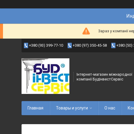
Инд
Зараз у компанії н
+380 (93) 399-77-10
+380 (97) 350-45-58
+380 (50)
Інтернет-магазин міжнародної
компанії БудІнвестСервіс
Главная
Товары и услуги
О нас
Ко