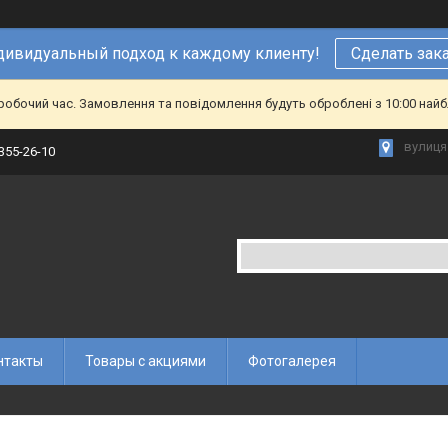
ивидуальный подход к каждому клиенту!
Сделать зак
еробочий час. Замовлення та повідомлення будуть оброблені з 10:00 найб
вулиця 
 355-26-10
нтакты
Товары с акциями
Фотогалерея