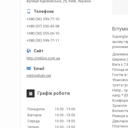
вулиця Куренівська, 2б, Київ, Україна
+380 (93) 399-77-10
+380 (97) 350-45-58
Бітум
+380 (50) 355-26-10
Supergla
+380 (93) 399-77-11
цьому га
різноман
Довжина 
http://mkbis.com.ua
Ширина (
Вага ± 7,
Площа еф
Гонтів в
mkbis@ukr.net
Упаковок
трата гра
Напр., з
Графік роботи
напр.* (
Коефіціє
Зусилля 
Понеділок
10:00
19:00
Вогнесті
Вівторок
10:00
18:00
Реакція 
Декларац
Середа
10:00
18:00
Платинов
Четвер
10:00
19:00