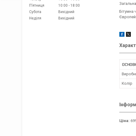
Загальна
Пʼятниця
10:00
18:00
Бітумна 
Субота
Вихідний
Європей
Неділя
Вихідний
Характ
ОСНОВ
Виробн
Колір
Інформ
Ціна:
699