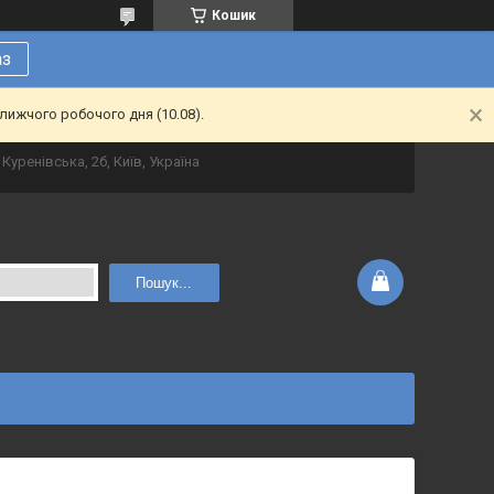
Кошик
аз
лижчого робочого дня (10.08).
Куренівська, 2б, Київ, Україна
Пошук...