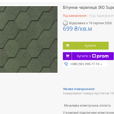
Бітумна черепиця IKO Sup
Під замовлення
Код:
Superglass
Відправка з 19 серпня 2026
699 ₴/кв.м
Купити
Купити з
+380 (93) 399-77-10
повернення товару протягом 14
У компанії підключені електронн