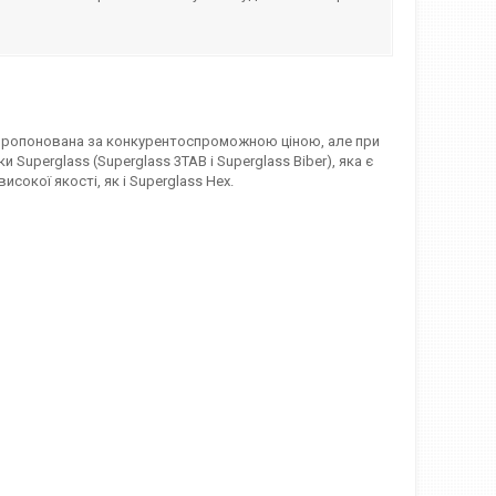
, пропонована за конкурентоспроможною ціною, але при
 Superglass (Superglass 3TAB і Superglass Biber), яка є
сокої якості, як і Superglass Hex.