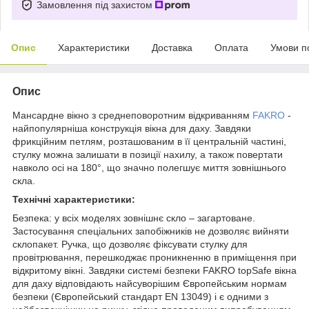
Замовлення під захистом
Опис
Характеристики
Доставка
Оплата
Умови п
Опис
Мансардне вікно з среднеповоротним відкриванням
FAKRO
-
найпопулярніша конструкція вікна для даху. Завдяки
фрикційним петлям, розташованим в її центральній частині,
стулку можна залишати в позиції нахилу, а також повертати
навколо осі на 180°, що значно полегшує миття зовнішнього
скла.
Технічні характеристики:
Безпека: у всіх моделях зовнішнє скло – загартоване.
Застосування спеціальних запобіжників не дозволяє вийняти
склопакет. Ручка, що дозволяє фіксувати стулку для
провітрювання, перешкоджає проникненню в приміщення при
відкритому вікні. Завдяки системі безпеки FAKRO topSafe вікна
для даху відповідають найсуворішим Європейським нормам
безпеки (Європейський стандарт EN 13049) і є одними з