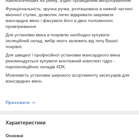
найбезпечніших на ринку, згідно проведеним випробуванням.
Функціональність: зручна ручка, розташована в нижній частині
віконної стулки, дозволяє легко відкривати-закривати
мансардне вікно і фіксувати його в двох положеннях
провітрювання.
Для установки вікна в покрівлю необхідно купувати
ізоляційний оклад, вибір якого залежить від типу Вашої
покрівлі.
Для швидкої і професійної установки мансардного вікна
рекомендується купувати монтажний комплект гідро -
пароізоляційних окладів XDK.
Можливість установки широкого асортименту аксесуарів для
мансардних вікон.
Приховати
Характеристики
Основні