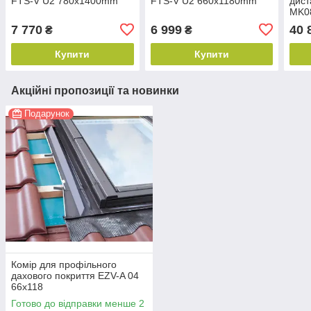
FTS-V U2 780x1400mm
FTS-V U2 660x1180mm
дист
MK0
3066
7 770
6 999
40 
₴
₴
мм
Купити
Купити
Акційні пропозиції та новинки
Подарунок
Комір для профільного
дахового покриття EZV-A 04
66х118
Готово до відправки менше 2