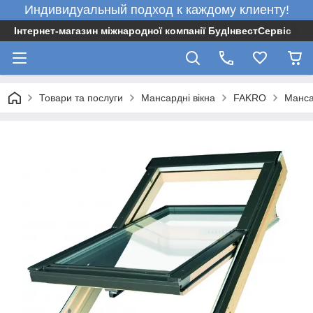
Индивидуальный подход к каждому клиенту!
Інтернет-магазин міжнародної компанії БудІнвестСервіс
Товари та послуги
Мансардні вікна
FAKRO
Манса