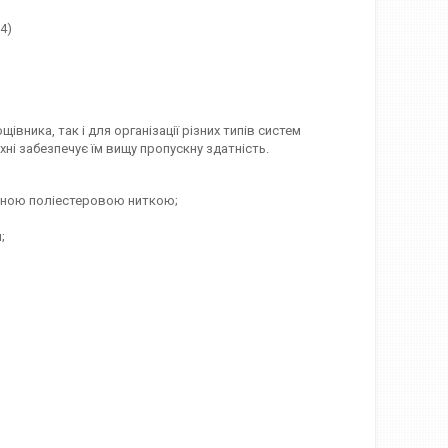
4)
вника, так і для організації різних типів систем
рхні забезпечує їм вищу пропускну здатність.
існою поліестеровою ниткою;
;