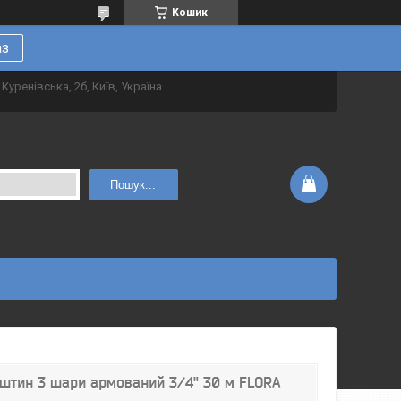
Кошик
аз
Куренівська, 2б, Київ, Україна
Пошук...
штин 3 шари армований 3/4" 30 м FLORA