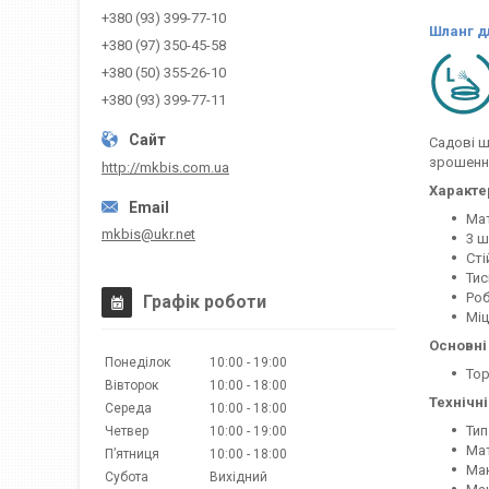
+380 (93) 399-77-10
Шланг д
+380 (97) 350-45-58
+380 (50) 355-26-10
+380 (93) 399-77-11
Садові ш
зрошення
http://mkbis.com.ua
Характе
Мат
mkbis@ukr.net
3 ш
Сті
Тис
Роб
Графік роботи
Міц
Основні 
Понеділок
10:00
19:00
Тор
Вівторок
10:00
18:00
Технічн
Середа
10:00
18:00
Тип
Четвер
10:00
19:00
Мат
Пʼятниця
10:00
18:00
Мак
Субота
Вихідний