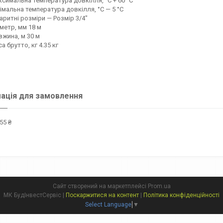
симальна температура довкілля, °C + 60 °C
імальна температура довкілля, °C — 5 °C
аритні розміри — Розмір 3/4"
метр, мм 18 м
жина, м 30 м
а брутто, кг 4.35 кг
ація для замовлення
55 ₴
Сайт створений на маркетплейсі
Prom.ua
МК БудІнвестСервіс |
Поскаржитися на контент
|
Політика конфіденційності
Select Language
▼