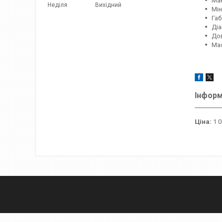
Мак
Неділя
Вихідний
Мін
Габ
Діа
Дов
Мас
Інформ
Ціна:
1 0