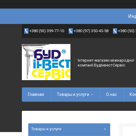
Инд
+380 (93) 399-77-10
+380 (97) 350-45-58
+380 (50)
Інтернет-магазин міжнародної
компанії БудІнвестСервіс
Главная
Товары и услуги
О нас
Ко
Товары и услуги