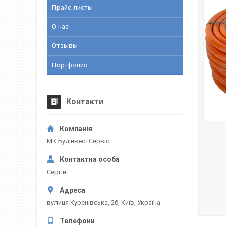
Прайс-листы
О нас
Отзывы
Портфолио
Контакти
МК БудІнвестСервіс
Сергій
вулиця Куренівська, 2б, Київ, Україна