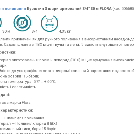
ля поливання
Бурштин 3 шари армований 3/4" 30 м FLORA
(kod 506685
30 м
3/4
4,35 кг
ланги призначені як для ручного поливання з використанням насадки-дощі
. Садові шланги з ПВХ міцні, гнучкі та легкі. Гладкість внутрішньої пове
ристики:
еріал виготовлення: полівінілхлорид (ПВХ) Міцне армування високояк
ари;
йкість до ультрафіолетового випромінювання й наростання водоростей
к на розрив: 15 барів;
оча температура -5 ⁇ ... + 60˚С;
ність і еластичність.
дані:
гова марка Flora
і характеристики:
 — Шланг для поливання
еріал — Полівінілхлорид (ПВХ)
симальний тиск, бари 15 барів