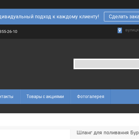
ивидуальный подход к каждому клиенту!
Сделать зак
вулиця 
 355-26-10
нтакты
Товары с акциями
Фотогалерея
Шланг для поливання Бур