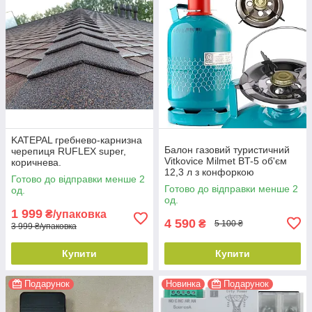
KATEPAL гребнево-карнизна
Балон газовий туристичний
черепиця RUFLEX super,
Vitkovice Milmet BT-5 об'єм
коричнева.
12,3 л з конфоркою
Готово до відправки менше 2
Готово до відправки менше 2
од.
од.
1 999
₴/упаковка
4 590
₴
5 100 ₴
3 999 ₴/упаковка
Купити
Купити
Подарунок
Новинка
Подарунок