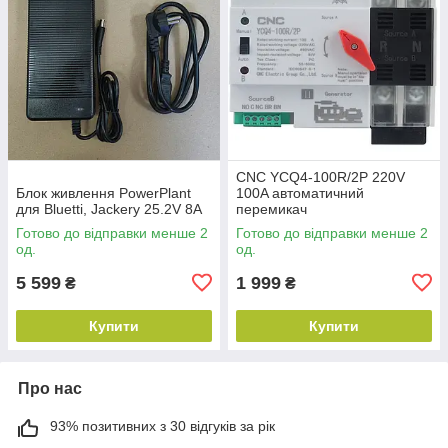
CNC YCQ4-100R/2P 220V
Блок живлення PowerPlant
100A автоматичний
для Bluetti, Jackery 25.2V 8A
перемикач
Готово до відправки менше 2
Готово до відправки менше 2
од.
од.
5 599
1 999
₴
₴
Купити
Купити
Про нас
93% позитивних з 30 відгуків за рік