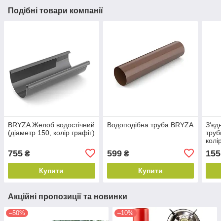
Подібні товари компанії
BRYZA Желоб водостічний
Водоподібна труба BRYZA
З'єд
(діаметр 150, колір графіт)
труб
колі
755
599
155
₴
₴
Купити
Купити
Акційні пропозиції та новинки
–50%
–10%