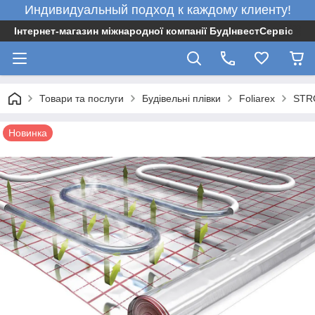
Индивидуальный подход к каждому клиенту!
Інтернет-магазин міжнародної компанії БудІнвестСервіс
Товари та послуги
Будівельні плівки
Foliarex
STR
Новинка