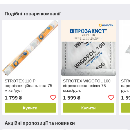
Подібні товари компанії
STROTEX 110 PI
STROTEX WIGOFOL 100
STRO
пароізоляційна плівка 75
вітрозахисна плівка 75
паро
м.кв./рул.
м.кв./рул.
рул.
1 799
1 599
1 5
₴
₴
Купити
Купити
Акційні пропозиції та новинки