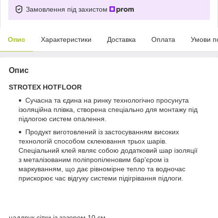
Замовлення під захистом
Опис
Характеристики
Доставка
Оплата
Умови п
Опис
STROTEX HOTFLOOR
Сучасна та єдина на ринку технологічно просунута
ізоляційна плівка, створена спеціально для монтажу під
підлогою систем опалення.
Продукт виготовлений із застосуванням високих
технологій способом склеювання трьох шарів.
Спеціальний клей являє собою додатковий шар ізоляції
з металізованим поліпропіленовим бар'єром із
маркуванням, що дає рівномірне тепло та водночас
прискорює час відгуку системи підігрівання підлоги.
наддрук сітки із зазором 10 см.