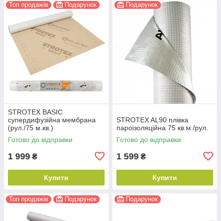
Топ продажів
Подарунок
Подарунок
STROTEX BASIC
супердифузійна мембрана
STROTEX AL90 плівка
(рул./75 м.кв.)
пароізоляційна 75 кв.м./рул.
Готово до відправки
Готово до відправки
1 999
1 599
₴
₴
Купити
Купити
Топ продажів
Подарунок
Подарунок