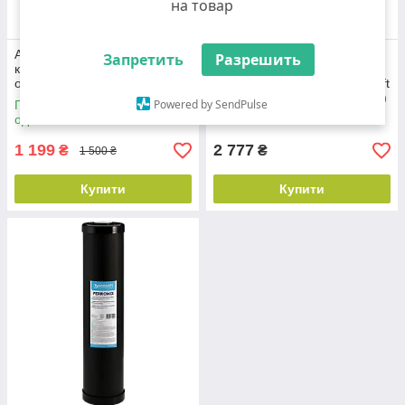
на товар
Аквафор AQUABOSS-1-02 —
Запретить
Разрешить
корпус фільтра попереднього
Картридж з гранульованим
очищення води
активованим вугіллям Ecosoft
GAC 4,5"х20" (CHV4520ECO)
Powered by SendPulse
Готово до відправки менше 2
од.
В наявності
1 199
2 777
₴
₴
1 500 ₴
Купити
Купити