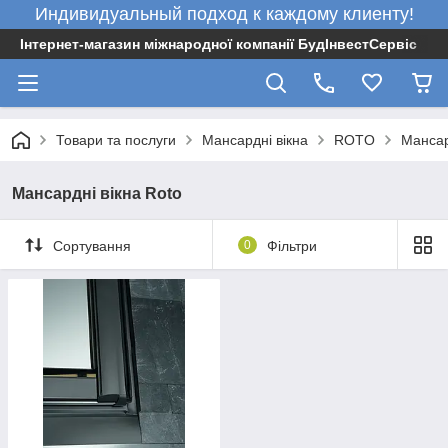
Индивидуальный подход к каждому клиенту!
Інтернет-магазин міжнародної компанії БудІнвестСервіс
Товари та послуги
Мансардні вікна
ROTO
Мансар
Мансардні вікна Roto
Сортування
0
Фільтри