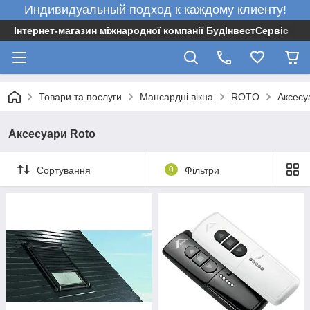
Индивидуальный подход к каждому клиенту!
Інтернет-магазин міжнародної компанії БудІнвестСервіс
Товари та послуги
Мансардні вікна
ROTO
Аксесу
Аксесуари Roto
Сортування
0
Фільтри