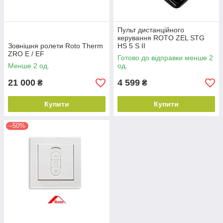
Пульт дистанційного
керування ROTO ZEL STG
Зовнішня ролети Roto Therm
HS 5 S II
ZRO E / EF
Готово до відправки менше 2
Менше 2 од.
од.
21 000
4 599
₴
₴
Купити
Купити
–50%